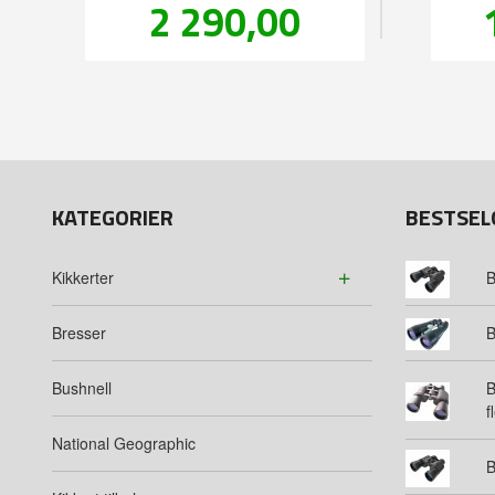
Pris
2 290,00
inkl.
mva.
KATEGORIER
BESTSEL
Kikkerter
B
Bresser
B
Bushnell
B
f
National Geographic
B