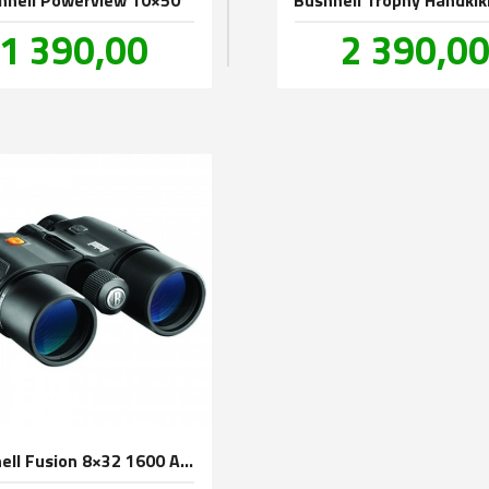
Pris
Pris
1 390,00
2 390,0
inkl.
mva.
Bushnell Fusion 8×32 1600 ARC