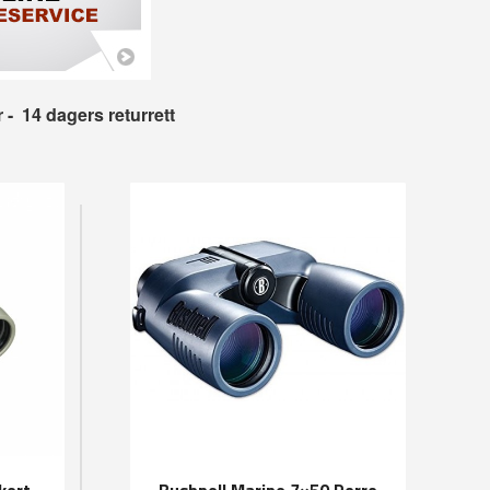
r
- 14 dagers returrett
Bushnell Trophy Håndkikkert 10x42
Bushnell Marine 7×50 Porro