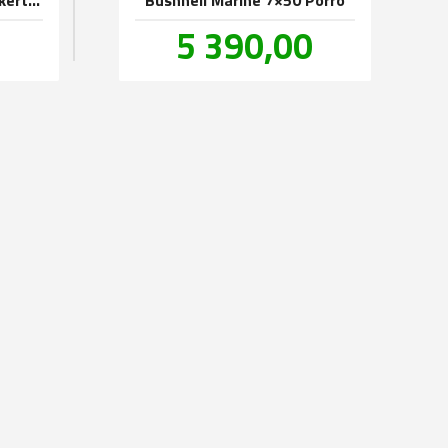
Pris
0
5 390,00
inkl.
inkl.
mva.
mva.