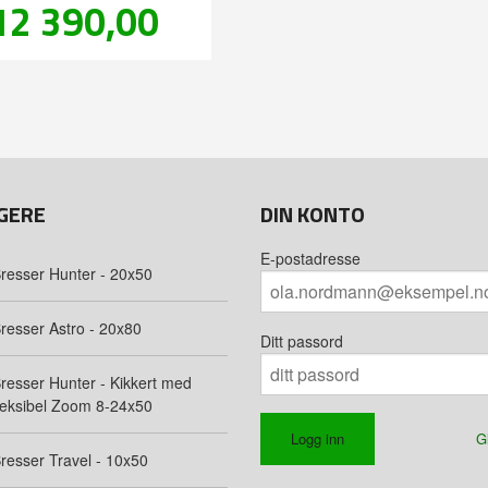
Pris
12 390,00
inkl.
mva.
GERE
DIN KONTO
E-postadresse
resser Hunter - 20x50
resser Astro - 20x80
Ditt passord
resser Hunter - Kikkert med
leksibel Zoom 8-24x50
G
resser Travel - 10x50