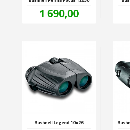
Pris
1 690,00
inkl.
mva.
Bushnell Legend 10×26