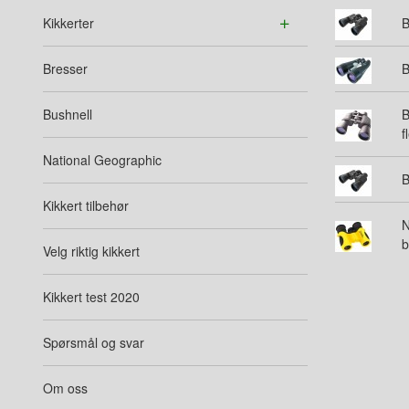
Kikkerter
B
Bresser
B
Bushnell
B
f
National Geographic
B
Kikkert tilbehør
N
b
Velg riktig kikkert
Kikkert test 2020
Spørsmål og svar
Om oss