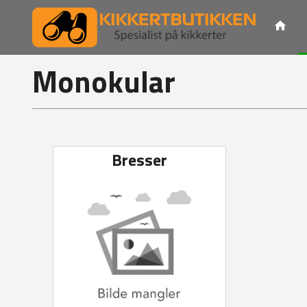
Gå
til
innholdet
Monokular
Bresser