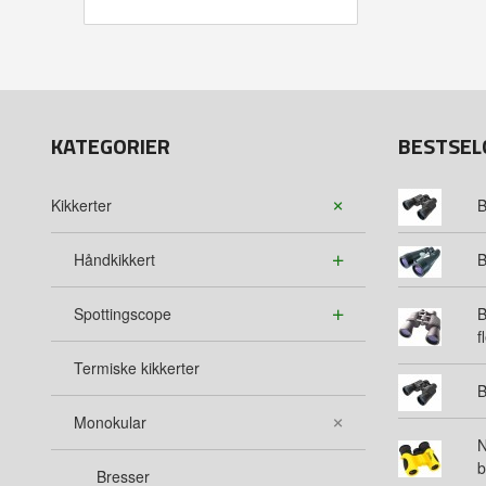
KATEGORIER
BESTSEL
Kikkerter
B
Håndkikkert
B
Spottingscope
B
f
Termiske kikkerter
B
Monokular
N
b
Bresser